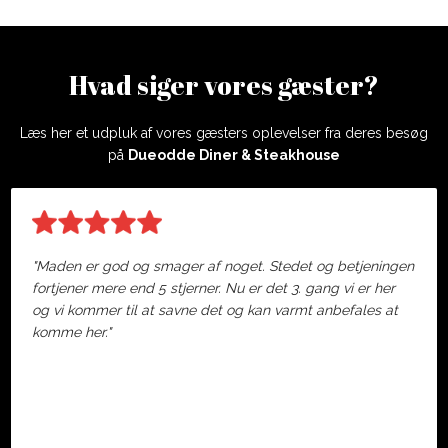
Hvad siger vores gæster?
Læs her et udpluk af vores gæsters oplevelser fra deres besøg
på
Dueodde Diner & Steakhouse
"Maden er god og smager af noget. Stedet og betjeningen
fortjener mere end 5 stjerner. Nu er det 3. gang vi er her
og vi kommer til at savne det og kan varmt anbefales at
komme her."