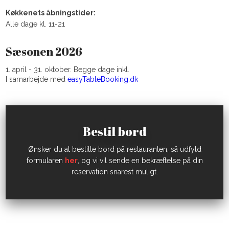
Køkkenets åbningstider:
​Alle dage kl. 11-21
Sæsonen 2026
1. april - 31. oktober. Begge dage inkl.
I samarbejde med
easyTableBooking.dk
Bestil bord
​Ønsker du at bestille bord på restauranten, så udfyld
formularen
her
, og vi vil sende en bekræftelse på din
reservation snarest muligt.