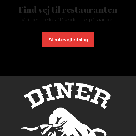
​Find vej til restauranten
Vi ligger i hjertet af Dueodde, tæt på stranden.
Få rutevejledning​