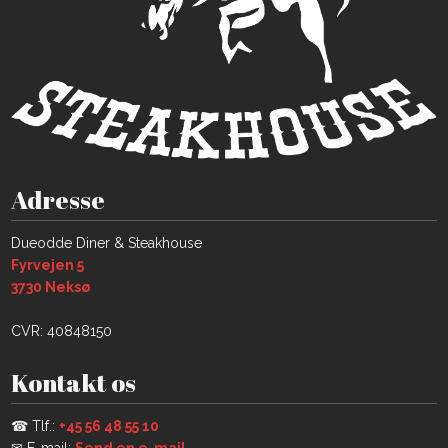
Adresse
​Dueodde Diner & Steakhouse
Fyrvejen 5
​3730 Neksø​​
CVR: 40848150
Kontakt os
☎ Tlf.:
+45 56 48 55 10​