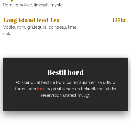
Rom, rørsukker, limesaft, mynte.
Long Island lced Tea
135 kr.
Vodka, rom, gin,tequila, cointreau, lime,
cola.
Bestil bord
​Ønsker du at bestille bord på restauranten, så udfyld
formularen
her
, og vi vil sende en bekræftelse på din
reservation snarest muligt.