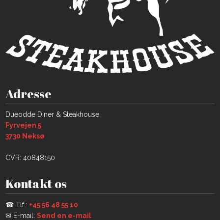
Adresse
​Dueodde Diner & Steakhouse
Fyrvejen 5
​3730 Neksø​​
CVR: 40848150
Kontakt os
☎ Tlf.:
+45 56 48 55 10​
✉ E-mail:
Send en e-mail