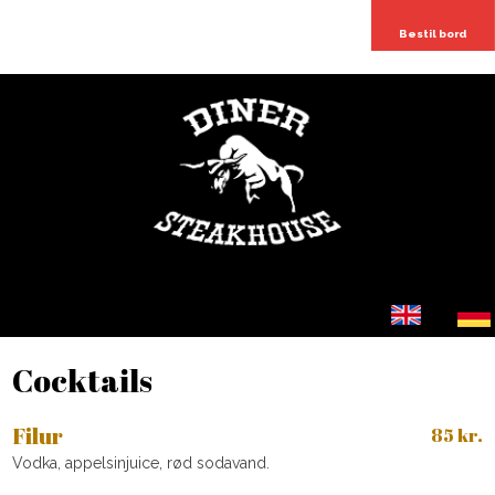
Bestil bord
​​
Cocktails​
Filur
85 kr.
Vodka, appelsinjuice, rød sodavand.