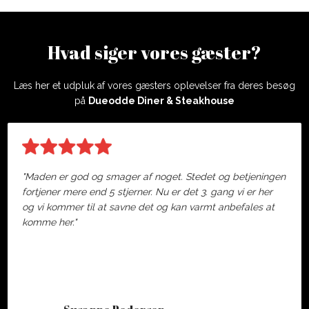
Hvad siger vores gæster?
Læs her et udpluk af vores gæsters oplevelser fra deres besøg
på
Dueodde Diner & Steakhouse
"Maden er god og smager af noget. Stedet og betjeningen
fortjener mere end 5 stjerner. Nu er det 3. gang vi er her
og vi kommer til at savne det og kan varmt anbefales at
komme her."