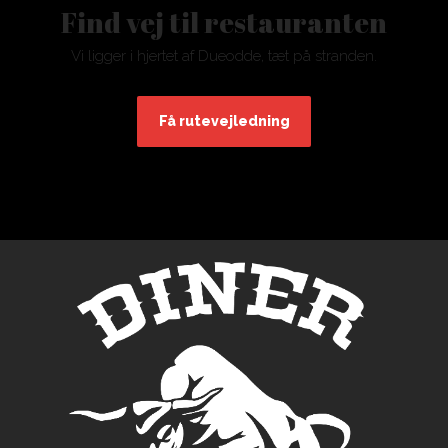
​Find vej til restauranten
Vi ligger i hjertet af Dueodde, tæt på stranden.
Få rutevejledning​