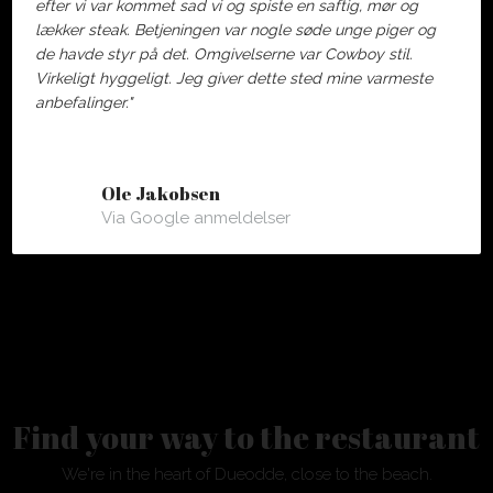
efter vi var kommet sad vi og spiste en saftig, mør og
lækker steak. Betjeningen var nogle søde unge piger og
de havde styr på det. Omgivelserne var Cowboy stil.
Virkeligt hyggeligt. Jeg giver dette sted mine varmeste
anbefalinger."
Ole Jakobsen
Via Google anmeldelser
​Find your way to the restaurant
We're in the heart of Dueodde, close to the beach.