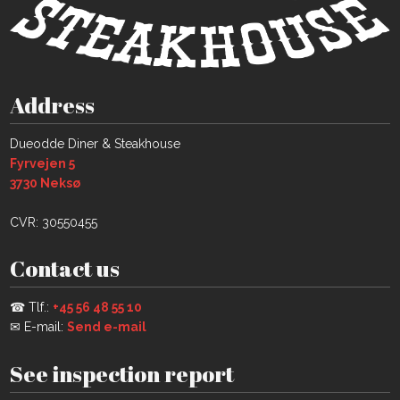
Address
​Dueodde Diner & Steakhouse
Fyrvejen 5
​3730 Neksø​​
CVR: 30550455
Contact us
☎ Tlf.:
+45 56 48 55 10​
✉ E-mail:
Send e-mail
See inspection report