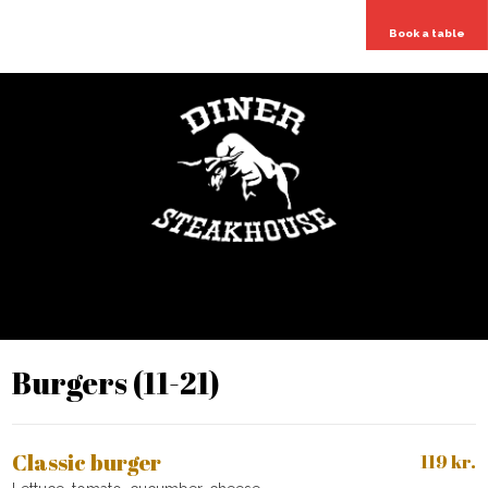
Book a table
Burgers​ (11-21)
Classic burger
119 kr.